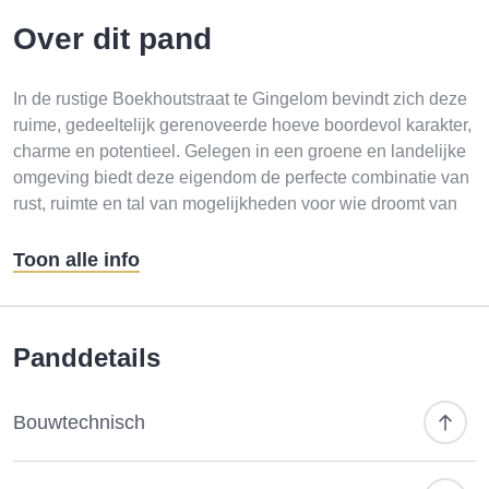
Over dit pand
In de rustige Boekhoutstraat te Gingelom bevindt zich deze
ruime, gedeeltelijk gerenoveerde hoeve boordevol karakter,
charme en potentieel. Gelegen in een groene en landelijke
omgeving biedt deze eigendom de perfecte combinatie van
rust, ruimte en tal van mogelijkheden voor wie droomt van
wonen in het groen met een authentieke uitstraling.
De belangrijkste renovatiewerken werden reeds uitgevoerd.
Toon alle info
Zo werden onder andere het dak, de isolatie, de
pleisterwerken en de elektriciteit vernieuwd, waardoor de
solide basis van deze hoeve al aanwezig is. De verdere
Panddetails
afwerking kan volledig naar eigen smaak en stijl gebeuren,
wat deze eigendom bijzonder aantrekkelijk maakt voor wie
op zoek is naar een unieke woonst met een persoonlijke
Bouwtechnisch
invulling.