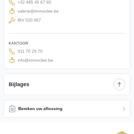
+32 485 45 67 60
Ook voor wie droomt van een
kleinschalige
evenementenlocatie
, een
atelier of creatieve werkruimte
,
valerie@immoclee.be
een
yoga- of coachingpraktijk
, een
paardenliefhebberij
, een
BIV 520 067
zorgwoning
of een combinatie van wonen en werken biedt
deze eigendom uitzonderlijke mogelijkheden. De
aanwezige ruimte en de authentieke sfeer vormen hiervoor
KANTOOR
een ideale basis.
011 70 29 70
Verder geniet de hoeve van een grote tuin met achteraan
info@immoclee.be
een prachtig uitzicht op het omliggende landbouwgebied.
Dit open zicht zorgt voor een uitzonderlijk gevoel van
vrijheid en privacy. De combinatie van de authentieke
hoevevorm, de rustige ligging en de reeds uitgevoerde
Bijlages
renovatiewerken maakt van deze eigendom een zeldzame
opportuniteit in de streek.
Bereken uw aflossing
Met de nodige afwerking, visie en liefde kan deze
karaktervolle hoeve uitgroeien tot een exclusieve
gezinswoning, een rendabele toeristische uitbating of een
unieke combinatie van wonen, werken en genieten in het