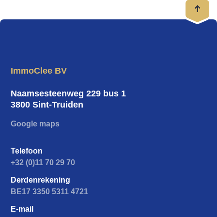
hart van het Limburgse platteland.
Interesse in deze unieke eigendom?
Contacteer ons vrijblijvend voor
meer informatie of een bezoek ter
ImmoClee BV
plaatse en ontdek zelf de vele
mogelijkheden die deze bijzondere
Naamsesteenweg 229 bus 1
3800 Sint-Truiden
hoeve te bieden heeft.
Google maps
valerie@immoclee.be
0485 45 67 60
Telefoon
+32 (0)11 70 29 70
Derdenrekening
BE17 3350 5311 4721
E-mail