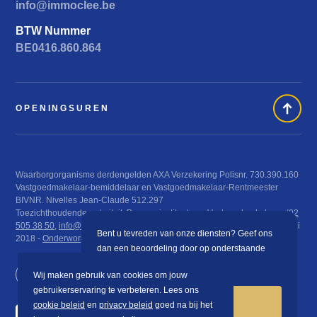
info@immoclee.be
BTW Nummer
BE0416.860.864
OPENINGSUREN
Waarborgorganisme derdengelden AXA Verzekering Polisnr. 730.390.160
Vastgoedmakelaar-bemiddelaar en Vastgoedmakelaar-Rentmeester
BIVNR. Nivelles Jean-Claude 512.297
Toezichthoudende autoriteit: Beroepsinstituut van Vastgoedmakelaars (
02
505 38 50
,
info@biv.be
), Luxemburgstraat 16 B te 1000 Brussel KB 29 juni
Bent u tevreden van onze diensten? Geef ons
2018 -
Onderworpen aan de deontologische code van het BIV
dan een beoordeling door op onderstaande
knop te klikken.
Wij maken gebruik van cookies om jouw
gebruikerservaring te verbeteren. Lees ons
BEOORDELEN
cookie beleid
en
privacy beleid
goed na bij het