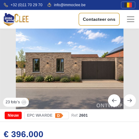
+32 (0)11 70 29 70
info@immoclee.be
Contacteer ons
23 foto’s
Nieuw
EPC WAARDE
Ref:
2601
D
€ 396.000