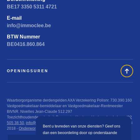
BE17 3350 5311 4721
E-mail
info@immoclee.be
BTW Nummer
BE0416.860.864
OPENINGSUREN
Waarborgorganisme derdengelden AXA Verzekering Polisnr. 730.390.160
Vastgoedmakelaar-bemiddelaar en Vastgoedmakelaar-Rentmeester
BIVNR. Nivelles Jean-Claude 512.297
Toezichthoudende autoriteit: Beroepsinstituut van Vastgoedmakelaars (
02
505 38 50
,
info@biv.be
), Luxemburgstraat 16 B te 1000 Brussel KB 29 juni
Bent u tevreden van onze diensten? Geef ons
2018 -
Onderworpen aan de deontologische code van het BIV
dan een beoordeling door op onderstaande
knop te klikken.