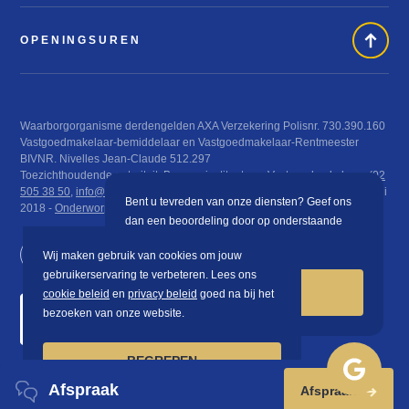
OPENINGSUREN
Waarborgorganisme derdengelden AXA Verzekering Polisnr. 730.390.160
Vastgoedmakelaar-bemiddelaar en Vastgoedmakelaar-Rentmeester
BIVNR. Nivelles Jean-Claude 512.297
Toezichthoudende autoriteit: Beroepsinstituut van Vastgoedmakelaars (
02
505 38 50
,
info@biv.be
), Luxemburgstraat 16 B te 1000 Brussel KB 29 juni
Bent u tevreden van onze diensten? Geef ons
2018 -
Onderworpen aan de deontologische code van het BIV
dan een beoordeling door op onderstaande
knop te klikken.
Wij maken gebruik van cookies om jouw
gebruikerservaring te verbeteren. Lees ons
BEOORDELEN
cookie beleid
en
privacy beleid
goed na bij het
bezoeken van onze website.
BEGREPEN
Afspraak
Afspraak