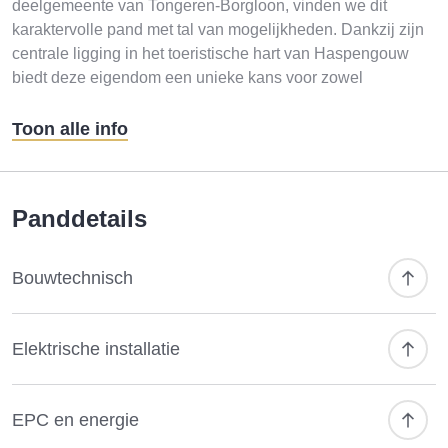
deelgemeente van Tongeren-Borgloon, vinden we dit
karaktervolle pand met tal van mogelijkheden. Dankzij zijn
centrale ligging in het toeristische hart van Haspengouw
biedt deze eigendom een unieke kans voor zowel
ondernemers als particulieren.
Bent u op zoek naar een horecazaak op een uitstekende
Toon alle info
locatie?
Of droomt u van een ruime woning die u volledig
naar eigen smaak kunt renoveren? Dit pand biedt beide
mogelijkheden!
Panddetails
Optie 1: Horeca-uitbating met
Bouwtechnisch
woonst
Het gelijkvloers is ingericht als horecazaak en beschikt
over:
Elektrische installatie
Ruime en gezellige verbruikszaal met authentieke toog
Professioneel ingerichte keuken
Aangenaam terras aan de voorzijde
EPC en energie
Uitstekende zichtbaarheid op de dorpskern