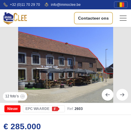
+32 (0)11 70 29 70
info@immoclee.be
Contacteer ons
12 foto’s
Nieuw
EPC WAARDE
Ref:
2603
F
€ 285.000