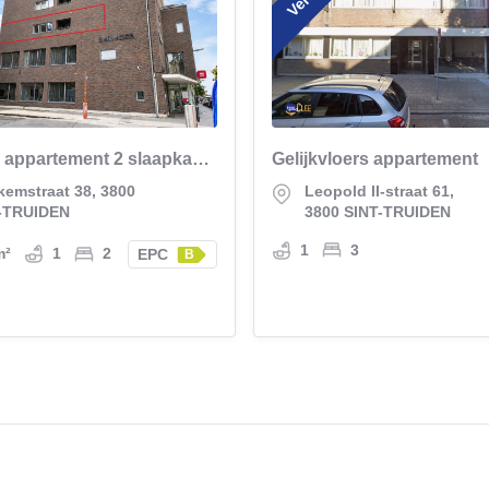
Prachtig appartement 2 slaapkamers vlakbij Grote Markt
Gelijkvloers appartement
kemstraat 38, 3800
Leopold II-straat 61,
-TRUIDEN
3800 SINT-TRUIDEN
1
3
m²
1
2
EPC
B