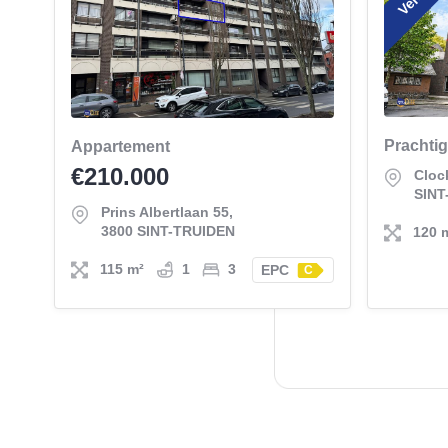
Appartement
€210.000
Cloc
SINT
Prins Albertlaan 55,
3800 SINT-TRUIDEN
120 
115 m²
1
3
EPC
C