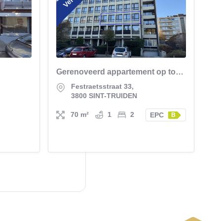
Gerenoveerd appartement op toplocatie in Sint-Truiden
Festraetsstraat 33,
3800 SINT-TRUIDEN
70 m²
1
2
EPC
B