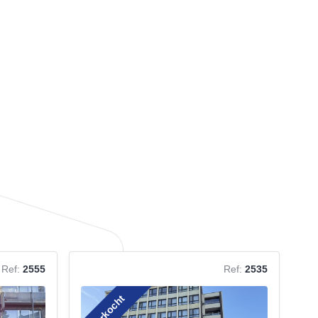
Ref:
2555
Ref:
2535
Verkocht