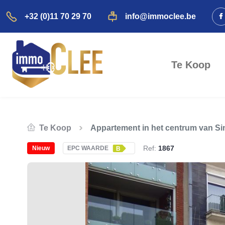
+32 (0)11 70 29 70
info@immoclee.be
Te Koop
Te Koop
Appartement in het centrum van Si
Ref:
1867
Nieuw
EPC WAARDE
B