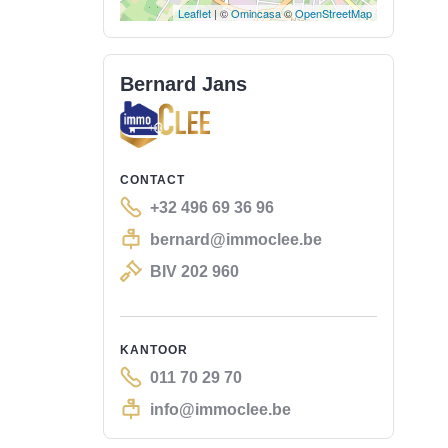
Leaflet
| ©
Omincasa
©
OpenStreetMap
Bernard Jans
CONTACT
+32 496 69 36 96
bernard@immoclee.be
BIV 202 960
KANTOOR
011 70 29 70
info@immoclee.be