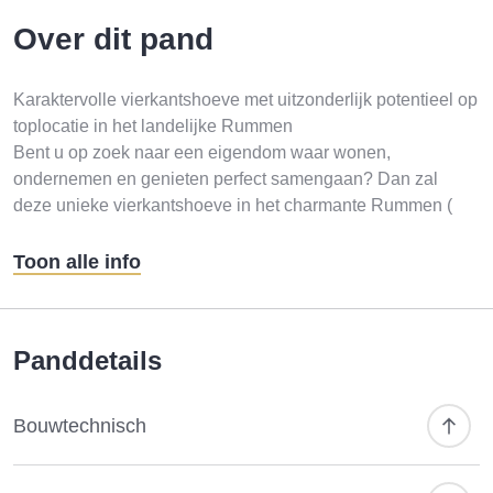
Over dit pand
Karaktervolle vierkantshoeve met uitzonderlijk potentieel op
toplocatie in het landelijke Rummen
Bent u op zoek naar een eigendom waar wonen,
ondernemen en genieten perfect samengaan? Dan zal
deze unieke vierkantshoeve in het charmante Rummen (
Geetbets) u ongetwijfeld weten te bekoren.
Gelegen op een uitstekende zichtlocatie, waar dagelijks tal
Toon alle info
van passanten voorbijrijden, combineert deze karaktervolle
hoeve landelijke rust met een uitstekende bereikbaarheid.
Dankzij haar strategische ligging biedt deze eigendom niet
Panddetails
alleen een prachtige woonomgeving, maar ook interessante
mogelijkheden voor zelfstandige beroepen, vrije beroepen,
een praktijkruimte, kantoor, showroom, atelier of zelfs een
Bouwtechnisch
kleinschalige Bed & Breakfast.
De authentieke vierkantshoeve werd recent gedeeltelijk