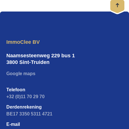
Interesse in deze uitzonderlijke hoeve? Neem vrijblijvend
contact met ons op voor meer informatie of een bezoek ter
plaatse.
ImmoClee BV
Naamsesteenweg 229 bus 1
3800 Sint-Truiden
Google maps
Telefoon
+32 (0)11 70 29 70
Derdenrekening
BE17 3350 5311 4721
E-mail