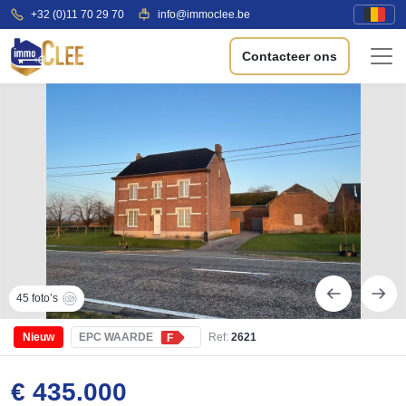
+32 (0)11 70 29 70
info@immoclee.be
Contacteer ons
45 foto’s
Nieuw
EPC WAARDE
Ref:
2621
F
€ 435.000