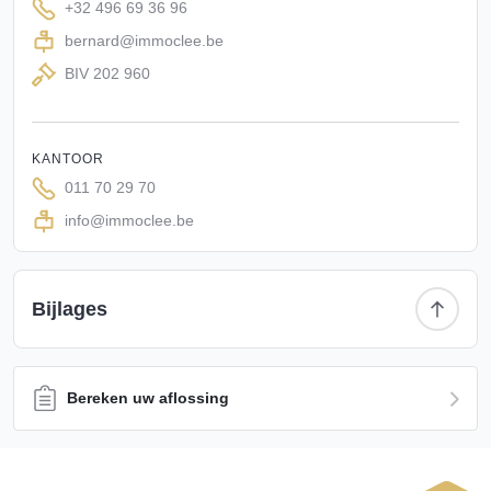
+32 496 69 36 96
garages, werkplaatsen, opslagruimtes, ateliers,
paardenstallen of professionele ruimtes voor een
bernard@immoclee.be
zelfstandige activiteit. Ook de uitbouw van een Bed &
BIV 202 960
Breakfast of vakantieverblijf behoort hier zeker tot de
mogelijkheden.
Achter de hoeve strekt zich een prachtige tuin uit met een
KANTOOR
weids uitzicht over het omliggende groen en het landelijke
011 70 29 70
landschap. Hier geniet u dagelijks van rust, privacy en
info@immoclee.be
natuur, terwijl alle voorzieningen zich op korte afstand
bevinden.
Deze eigendom biedt een unieke combinatie van wonen,
werken en investeren op een locatie die gezien mag
Bijlages
worden. Dankzij de ruime volumes, de authentieke
uitstraling en de veelzijdige gebruiksmogelijkheden vormt
deze hoeve een zeldzame opportuniteit voor gezinnen,
Bereken uw aflossing
ondernemers, investeerders en levensgenieters.
Een eigendom met karakter, uitstraling en
toekomstmogelijkheden op een locatie waar u niet
onopgemerkt voorbijrijdt.