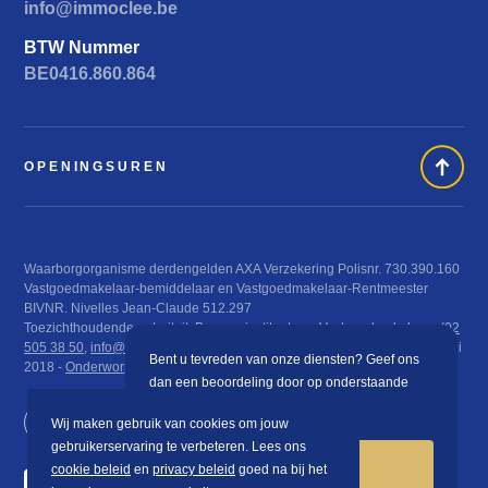
info@immoclee.be
BTW Nummer
BE0416.860.864
OPENINGSUREN
Waarborgorganisme derdengelden AXA Verzekering Polisnr. 730.390.160
Vastgoedmakelaar-bemiddelaar en Vastgoedmakelaar-Rentmeester
BIVNR. Nivelles Jean-Claude 512.297
Toezichthoudende autoriteit: Beroepsinstituut van Vastgoedmakelaars (
02
505 38 50
,
info@biv.be
), Luxemburgstraat 16 B te 1000 Brussel KB 29 juni
Bent u tevreden van onze diensten? Geef ons
2018 -
Onderworpen aan de deontologische code van het BIV
dan een beoordeling door op onderstaande
knop te klikken.
Wij maken gebruik van cookies om jouw
gebruikerservaring te verbeteren. Lees ons
BEOORDELEN
cookie beleid
en
privacy beleid
goed na bij het