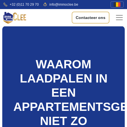
+32 (0)11 70 29 70
info@immoclee.be
Contacteer ons
WAAROM
LAADPALEN IN
EEN
APPARTEMENTSG
NIET ZO