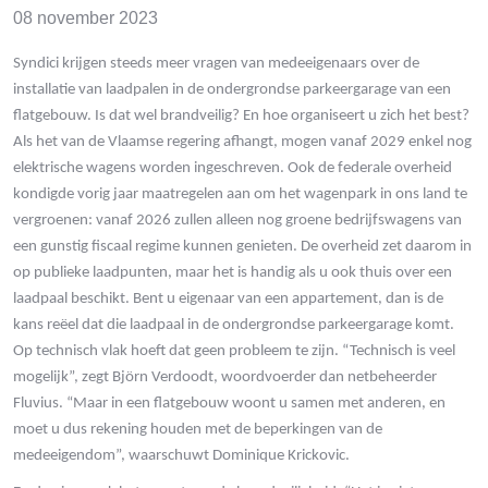
08 november 2023
Syndici krijgen steeds meer vragen van medeeigenaars over de
installatie van laadpalen in de ondergrondse parkeergarage van een
flatgebouw. Is dat wel brandveilig? En hoe organiseert u zich het best?
Als het van de Vlaamse regering afhangt, mogen vanaf 2029 enkel nog
elektrische wagens worden ingeschreven. Ook de federale overheid
kondigde vorig jaar maatregelen aan om het wagenpark in ons land te
vergroenen: vanaf 2026 zullen alleen nog groene bedrijfswagens van
een gunstig fiscaal regime kunnen genieten. De overheid zet daarom in
op publieke laadpunten, maar het is handig als u ook thuis over een
laadpaal beschikt. Bent u eigenaar van een appartement, dan is de
kans reëel dat die laadpaal in de ondergrondse parkeergarage komt.
Op technisch vlak hoeft dat geen probleem te zijn. “Technisch is veel
mogelijk”, zegt Björn Verdoodt, woordvoerder dan netbeheerder
Fluvius. “Maar in een flatgebouw woont u samen met anderen, en
moet u dus rekening houden met de beperkingen van de
medeeigendom”, waarschuwt Dominique Krickovic.