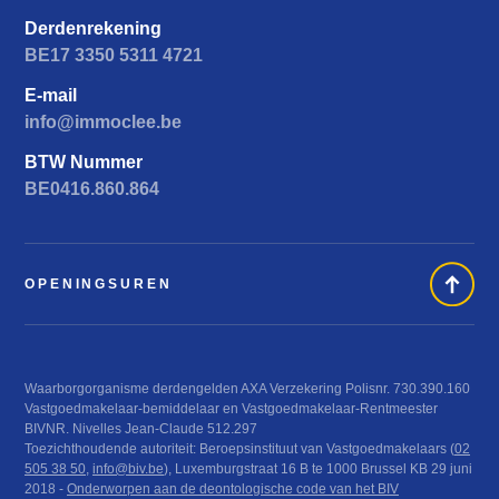
Derdenrekening
BE17 3350 5311 4721
E-mail
info@immoclee.be
BTW Nummer
BE0416.860.864
OPENINGSUREN
Waarborgorganisme derdengelden AXA Verzekering Polisnr. 730.390.160
Vastgoedmakelaar-bemiddelaar en Vastgoedmakelaar-Rentmeester
BIVNR. Nivelles Jean-Claude 512.297
Toezichthoudende autoriteit: Beroepsinstituut van Vastgoedmakelaars (
02
505 38 50
,
info@biv.be
), Luxemburgstraat 16 B te 1000 Brussel KB 29 juni
2018 -
Onderworpen aan de deontologische code van het BIV