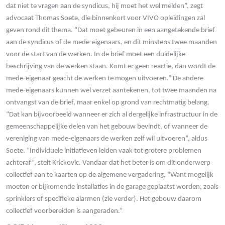
dat niet te vragen aan de syndicus, hij moet het wel melden”, zegt
advocaat Thomas Soete, die binnenkort voor VIVO opleidingen zal
geven rond dit thema. “Dat moet gebeuren in een aangetekende brief
aan de syndicus of de mede-eigenaars, en dit minstens twee maanden
voor de start van de werken. In de brief moet een duidelijke
beschrijving van de werken staan. Komt er geen reactie, dan wordt de
mede-eigenaar geacht de werken te mogen uitvoeren.” De andere
mede-eigenaars kunnen wel verzet aantekenen, tot twee maanden na
ontvangst van de brief, maar enkel op grond van rechtmatig belang.
“Dat kan bijvoorbeeld wanneer er zich al dergelijke infrastructuur in de
gemeenschappelijke delen van het gebouw bevindt, of wanneer de
vereniging van mede-eigenaars de werken zelf wil uitvoeren”, aldus
Soete. “Individuele initiatieven leiden vaak tot grotere problemen
achteraf”, stelt Krickovic. Vandaar dat het beter is om dit onderwerp
collectief aan te kaarten op de algemene vergadering. “Want mogelijk
moeten er bijkomende installaties in de garage geplaatst worden, zoals
sprinklers of specifieke alarmen (zie verder). Het gebouw daarom
collectief voorbereiden is aangeraden.”