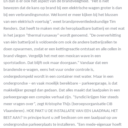
En dan is er ook het aspect van de brandveiligheid. “Het is niet
bewezen dat de kans op brand bij een elektrische wagen groter is dan
bij een verbrandingsmotor. Wel komt er meer kijken bij het blussen
van een elektrisch voertuig”, weet brandpreventiedeskundige Tim
Renders. Dat heeft te maken met de heroplaadbare batterij en met wat
in het jargon “thermal runaway” wordt genoemd. “De oververhitting
van één batterijcel is voldoende om ook de andere batterijcellen te
doen opwarmen, zodat er een kettingreactie ontstaat en alle cellen in
brand vliegen. Vergelijk het met een mexican wave in een
sportstadion. Dat blijft ook maar doorgaan.” Vandaar dat een
brandende e-wagen, eens het vuur onder controle is,
ondergedompeld wordt in een container met water. Maar in een
ondergrondse – en vaak moeilijk bereikbare – parkeergarage, is dat
makkelijker gezegd dan gedaan. Dat alles maakt dat laadpalen in een
parkeergarage een complex verhaal zijn. “Syndici krijgen hier steeds
meer vragen over”, zegt Kristophe Thijs (beroepsorganisatie CIB
Vlaanderen). HOE PAKT U DE INSTALLATIE VAN EEN LAADPAAL HET
BEST AAN? In principe kunt u zelf beslissen om een laadpaal op uw
ondergrondse parkeerplaats te installeren. “Een mede-eigenaar hoeft