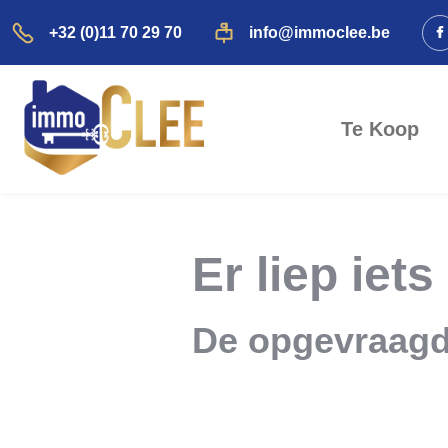
+32 (0)11 70 29 70
info@immoclee.be
Te Koop
Er liep iets
De opgevraagd