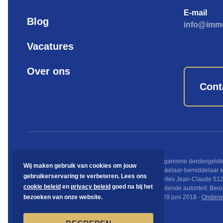
E-mail
Blog
info@imm
Vacatures
Over ons
Cont
Waarborgorganisme derdengelden
Wij maken gebruik van cookies om jouw
Vastgoedmakelaar-bemiddelaar 
gebruikerservaring te verbeteren. Lees ons
Privacy beleid
BIVNR. Nivelles Jean-Claude 51
cookie beleid
en
privacy beleid
goed na bij het
Cookie beleid
Toezichthoudende autoriteit: Ber
Disclaimer
bezoeken van onze website.
Brussel KB 29 juni 2018 -
Onderwo
powered by codecraft