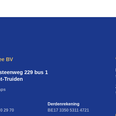
ee BV
teenweg 229 bus 1
t-Truiden
aps
Derdenrekening
70 29 70
BE17 3350 5311 4721