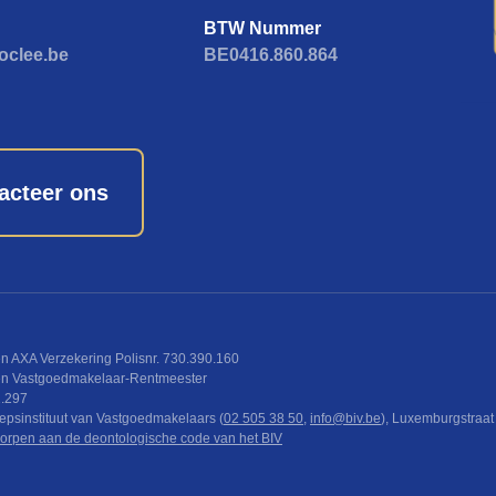
BTW Nummer
oclee.be
BE0416.860.864
acteer ons
 AXA Verzekering Polisnr. 730.390.160
en Vastgoedmakelaar-Rentmeester
2.297
oepsinstituut van Vastgoedmakelaars (
02 505 38 50
,
info@biv.be
), Luxemburgstraat
rpen aan de deontologische code van het BIV